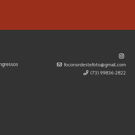
ngressos
foconordestefoto@gmail.com
(73) 99836-2822