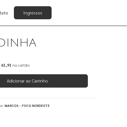
tato
Ingressos
DINHA
 61,91
no cartão
Adicionar ao Carrinho
por:
MARCOS - FOCO NORDESTE